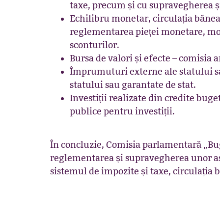
taxe, precum și cu supravegherea și
Echilibru monetar, circulația băneas
reglementarea pieței monetare, monit
sconturilor.
Bursa de valori și efecte – comisia a
Împrumuturi externe ale statului s
statului sau garantate de stat.
Investiții realizate din credite bug
publice pentru investiții.
În concluzie, Comisia parlamentară „Bug
reglementarea și supravegherea unor aspe
sistemul de impozite și taxe, circulația 