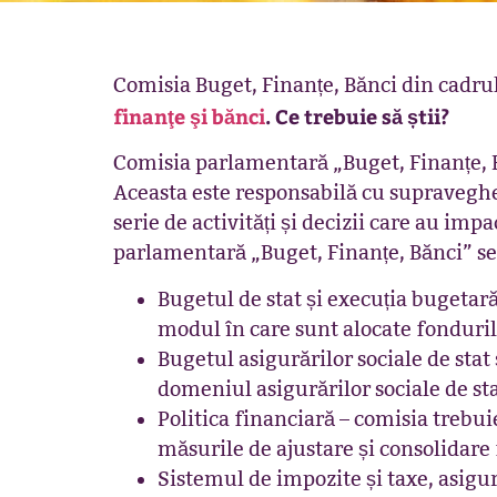
Comisia Buget, Finanțe, Bănci din cadr
finan
ţ
e
ş
i b
ă
nci
. Ce trebuie să știi?
Comisia parlamentară „Buget, Finanțe, B
Aceasta este responsabilă cu supraveghe
serie de activități și decizii care au im
parlamentară „Buget, Finanțe, Bănci” 
Bugetul de stat și execuția bugetară
modul în care sunt alocate fonduril
Bugetul asigurărilor sociale de stat 
domeniul asigurărilor sociale de st
Politica financiară – comisia trebu
măsurile de ajustare și consolidare 
Sistemul de impozite și taxe, asigu