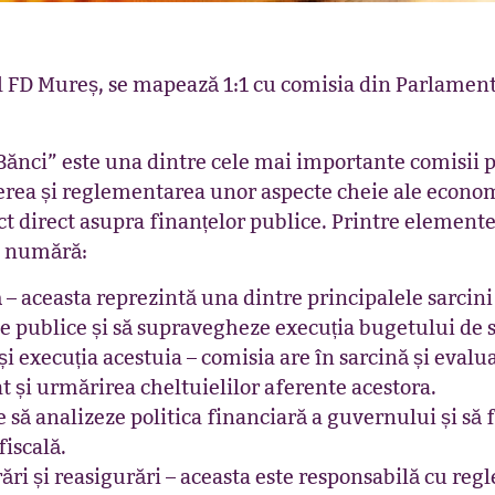
ul FD Mureș, se mapează 1:1 cu comisia din Parlame
ănci” este una dintre cele mai importante comisii p
rea și reglementarea unor aspecte cheie ale economi
pact direct asupra finanțelor publice. Printre element
se numără:
 – aceasta reprezintă una dintre principalele sarcini 
e publice și să supravegheze execuția bugetului de 
și execuția acestuia – comisia are în sarcină și evalua
at și urmărirea cheltuielilor aferente acestora.
ie să analizeze politica financiară a guvernului și 
fiscală.
rări și reasigurări – aceasta este responsabilă cu re