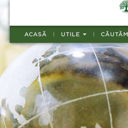
Comisia d
ACASÃ
UTILE
CĂUTĂM 