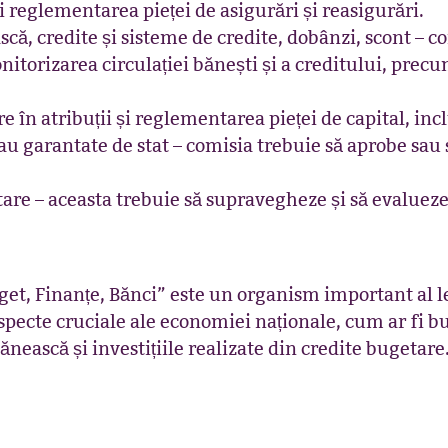
 reglementarea pieței de asigurări și reasigurări.
că, credite și sisteme de credite, dobânzi, scont – co
orizarea circulației bănești și a creditului, precum ș
re în atribuții și reglementarea pieței de capital, inc
au garantate de stat – comisia trebuie să aprobe sa
etare – aceasta trebuie să supravegheze și să evaluez
et, Finanțe, Bănci” este un organism important al le
cte cruciale ale economiei naționale, cum ar fi buge
bănească și investițiile realizate din credite bugetar