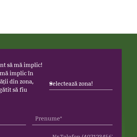
nt să mă implic!
 mă implic în
ții din zona,
ătit să fiu