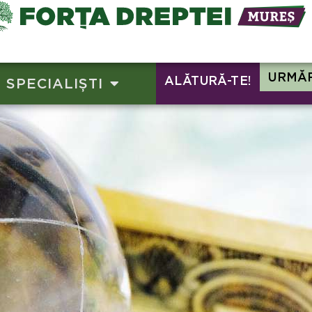
e buget
URMĂR
ALĂTURĂ-TE!
SPECIALIȘTI