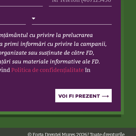
mțământul cu privire la prelucrarea
a primi informări cu privire la campanii,
organizate sau susținute de către FD,
nțări sau materiale informative ale FD.
ivind
Politica de confidențialitate
în
VOI FI PREZENT ⟶
© Forța Dreptei Mureș 2026! Toate drepturile