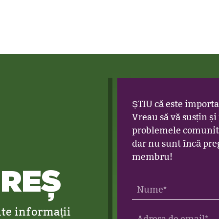
ȘTIU că este importa
Vreau să vă susțin și
problemele comunită
dar nu sunt încă preg
membru!
UREȘ
te informații