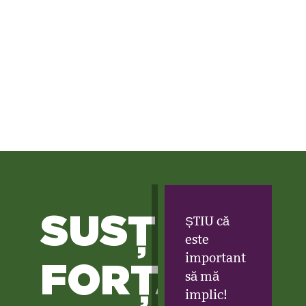
SUSȚINE
ȘTIU că
este
important
FORȚA
să mă
implic!