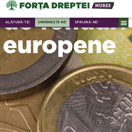
de fonduri
ALĂTURĂ-TE!
URMĂREȘTE-NE!
SPRIJINĂ-NE!
europene