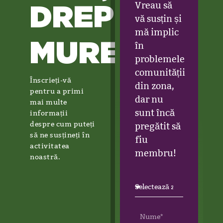
DREPTEI
Vreau să
vă susțin și
mă implic
MUREȘ
în
problemele
comunității
Înscrieți-vă
din zona,
pentru a primi
dar nu
mai multe
sunt încă
informații
despre cum puteți
pregătit să
să ne susțineți în
fiu
activitatea
membru!
noastră.