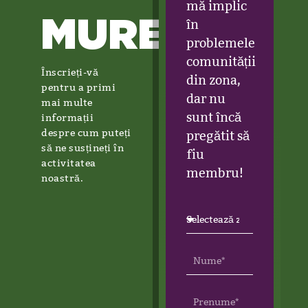
mă implic
MUREȘ
în
problemele
comunității
Înscrieți-vă
din zona,
pentru a primi
dar nu
mai multe
sunt încă
informații
despre cum puteți
pregătit să
să ne susțineți în
fiu
activitatea
membru!
noastră.