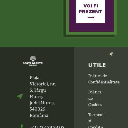
VOI FI
PREZENT
⟶
UTILE
Politica de
Piața
Confidentialitate
Victoriei, nr.
5, Târgu
Politica
Mureș
de
județ Mureș,
Cookies
540029,
Termeni
România
si
+40.772.24.73.02
Conditii