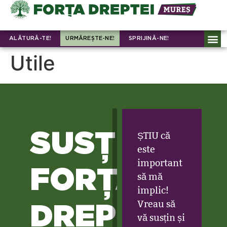
ALĂTURĂ-TE!
URMĂREȘTE-NE!
SPRIJINĂ-NE!
Utile
SUSȚINE
ȘTIU că
este
important
FORȚA
să mă
implic!
DREPTEI
Vreau să
vă susțin și